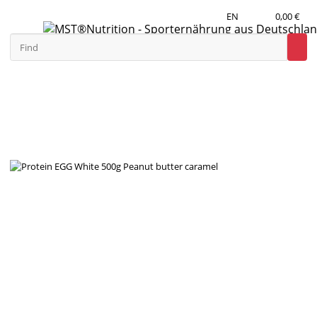
EN
0,00 €