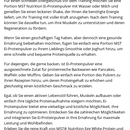
Für einen schnellen Energieschub vor dem Training mischen Sie eine
Portion MST Nutrition Ei-Proteinpulver mit Wasser oder Milch und
genießen Sie einen leckeren Shake, der Ihnen die benötigte Energie
liefert, um Ihr Training mit voller Kraft anzugehen. Nach dem Training
können Sie dasselbe tun, um Ihre Muskeln zu unterstützen und deren
Regeneration zu fördern.
Wenn Sie einen geschäftigen Tag haben, aber dennoch eine gesunde
Ernährung beibehalten möchten, fügen Sie einfach eine Portion MST
Ei-Proteinpulver zu Ihrem Lieblings-Smoothie oder Joghurt hinzu, um
eine schnelle und bequeme Proteinquelle zu erhalten.
Für diejenigen, die gerne backen, ist Ei-Proteinpulver eine
ausgezeichnete Zutat für proteinreiche Backwaren wie Pancakes,
Waffeln oder Muffins. Geben Sie einfach eine Portion des Pulvers zu
Ihren Rezepten hinzu, um deren Proteingehalt zu erhöhen und
gleichzeitig einen köstlichen Geschmack zu erzielen.
Egal, ob Sie einen aktiven Lebensstil führen, Muskeln aufbauen oder
einfach Ihre tägliche Proteinaufnahme steigern möchten, Ei-
Proteinpulver bietet eine vielseitige und köstliche Möglichkeit, Ihre
Ernährung zu optimieren. Entdecken Sie die zahlreichen Möglichkeiten
und integrieren Sie Ei-Proteinpulver in Ihre Ernährung für maximale
Leistung und Wohlbefinden.
Erleben Sie die reine Kraft von MST® Nutrition Egg White Protein und