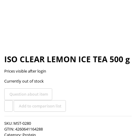
ISO CLEAR LEMON ICE TEA 500 g
Prices visible after login
Currently out of stock
Question about item
Add to comparison list
SKU:
MST-0280
GTIN:
4260641164288
Category:
Protein