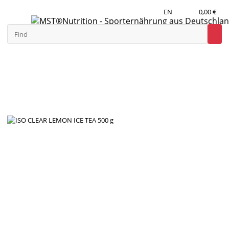
EN
0,00 €