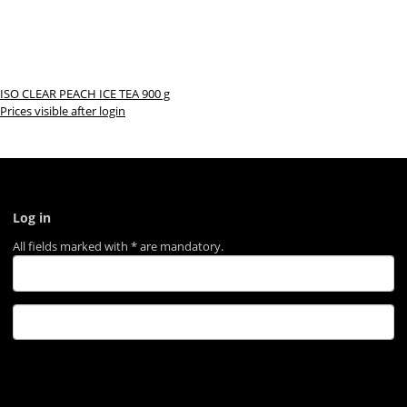
ISO CLEAR PEACH ICE TEA 900 g
Prices visible after login
Log in
All fields marked with
*
are mandatory.
Log in