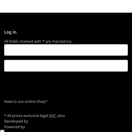
Log in
All fields marked with
*
are mandatory.
Log in
Forgot password
New to our online shop?
Register now!
* All prices exclusive legal
VAT
, plus
shipping fees
Developed by
Theme.art
Powered by
JTL-Shop