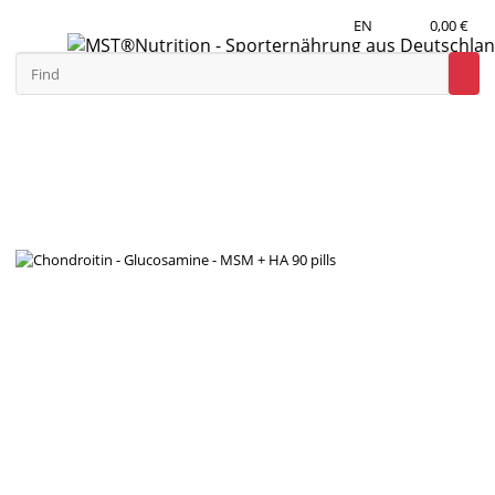
EN
0,00 €