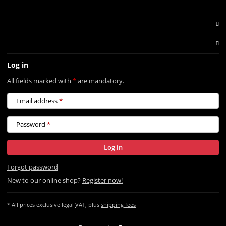
Log in
All fields marked with
*
are mandatory.
Email address
Password
Log in
Forgot password
New to our online shop?
Register now!
* All prices exclusive legal
VAT
, plus
shipping fees