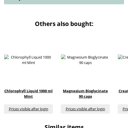
Others also bought:
Chlorophyll Liquid 1000 ml
Magnesium Bisglycinate
Creat
Mint
90 caps
Prices visible after login
Prices visible after login
Pri
Similar items