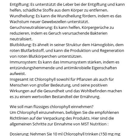
Entgiftung: Es unterstützt die Leber bei der Entgiftung und kann
helfen, schädliche Stoffe aus dem Körper zu entfernen.
Wundheilung: Es kann die Wundheilung fördern, indem es das
Wachstum neuer Gewebezellen unterstützt.
Geruchsneutralisierung: Es kann helfen, Körpergerüche zu
reduzieren, indem es Geruch verursachende Bakterien
neutralisiert.
Blutbildung: Es ähnelt in seiner Struktur dem Hämoglobin, dem
roten Blutfarbstoff, und kann die Produktion und Regeneration
von roten Blutkörperchen unterstützen.
Immunsystem: Es kann das Immunsystem stärken, indem es
entzündungshemmende und antimikrobielle Eigenschaften
aufweist.
Insgesamt ist Chlorophyll sowohl für Pflanzen als auch für
Menschen von großer Bedeutung, und seine positiven
Wirkungen auf die Gesundheit und das Wohlbefinden machen
es zu einem wertvollen Bestandteil der Ernährung.
Wie soll man flüssiges chlorophyll einnehmen?
Um Chlorophyll einzunehmen, befolgen Sie die empfohlenen
Richtlinien auf der Verpackung des Produkts. Hier sind die
allgemeinen Schritte zur Einnahme von MST Nutrition :
Dosierung: Nehmen Sie 10 ml Chlorophyll trinken (150 mg mg