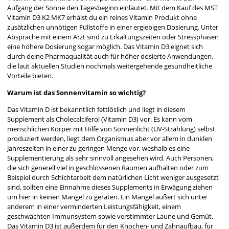
Aufgang der Sonne den Tagesbeginn einläutet. Mit dem Kauf des MST
Vitamin D3 K2 MK7 erhälst du ein reines Vitamin Produkt ohne
zusätzlichen unnötigen Füllstoffe in einer ergiebigen Dosierung. Unter
Absprache mit einem Arzt sind zu Erkältungszeiten oder Stressphasen
eine höhere Dosierung sogar möglich. Das Vitamin D3 eignet sich
durch deine Pharmaqualität auch für höher dosierte Anwendungen,
die laut aktuellen Studien nochmals weitergehende gesundheitliche
Vorteile bieten.
Warum ist das Sonnenvitamin so wichtig?
Das Vitamin D ist bekanntlich fettlöslich und liegt in diesem
Supplement als Cholecalciferol (Vitamin D3) vor. Es kann vom
menschlichen Körper mit Hilfe von Sonnenlicht (UV-Strahlung) selbst
produziert werden, liegt dem Organismus aber vor allem in dunklen
Jahreszeiten in einer zu geringen Menge vor, weshalb es eine
Supplementierung als sehr sinnvoll angesehen wird. Auch Personen,
die sich generell viel in geschlossenen Räumen aufhalten oder zum
Beispiel durch Schichtarbeit dem natürlichen Licht weniger ausgesetzt
sind, sollten eine Einnahme dieses Supplements in Erwägung ziehen
um hier in keinen Mangel zu geraten. Ein Mangel äußert sich unter
anderem in einer verminderten Leistungsfähigkeit, einem
geschwächten Immunsystem sowie verstimmter Laune und Gemüt.
Das Vitamin D3 ist außerdem für den Knochen- und Zahnaufbau, für