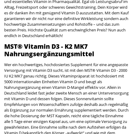
und essentielles Vitamin in Pharmaqualität. Egal ob Leistungsabruf im
Alltag, Freizeitsport oder schweres Gewichtstraining. Dein Körper wird
es dir danken ihn mit genügend Vitamin D auszustatten. Mit dem Kauf
garantieren wir dir nicht nur eine definitive Wirkleistung sondern auch
hochwertige Zusammensetzungen und Rohstoffe – und das zum
besten Preis. Höchste Qualität zum erschwinglichen Preis? Nun auch
endlich in Deutschland erhältlich!
MST® Vitamin D3 - K2 MK7
Nahrungsergänzungsmittel
Wer ein hochwertiges, hochdosiertes Supplement für eine angepasste
Versorgung mit Vitamin D3 sucht, ist mit den MST® Vitamin D3 - 2000
IU K2 MK7 genau richtig. Dieses Vitaminpräparat ist hochdosiert mit
5000 internationalen Einheiten Vitamin D und beugt als
Nahrungsergänzung einen Vitamin D-Mangel effektiv vor. Allein in
Deutschland leidet fast jeder zweite Mensch an einer Unterversorgung
mit Vitamin D und dessen folgen. Dieses Sonnenvitamin sollte
Empfehlungen von Wissenschaftlern zufolge deshalb auch regelmäßig
als Ergänzung zur normalen Ernährung supplementiert werden. Durch
die hohe Dosierung der MST Kapseln, reicht eine tägliche Einnahme
alle 5 Tage einer einzigen Kapsel aus, um eine optimale Versorgung zu
gewährleisten. Eine Einnahme sollte nach dem Aufstehen erfolgen da
Vitamin D bekanntlich den Körper „aufweckt“ und wie mit dem