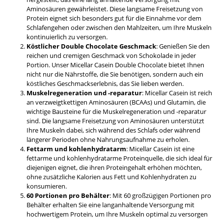
Aminosäuren gewährleistet. Diese langsame Freisetzung von
Protein eignet sich besonders gut für die Einnahme vor dem
Schlafengehen oder zwischen den Mahlzeiten, um Ihre Muskeln
kontinuierlich zu versorgen.
Köstlicher Double Chocolate Geschmack
: Genießen Sie den
reichen und cremigen Geschmack von Schokolade in jeder
Portion. Unser Micellar Casein Double Chocolate bietet Ihnen
nicht nur die Nährstoffe, die Sie benötigen, sondern auch ein
köstliches Geschmackserlebnis, das Sie lieben werden.
Muskelregeneration und -reparatur
: Micellar Casein ist reich
an verzweigtkettigen Aminosäuren (BCAAs) und Glutamin, die
wichtige Bausteine für die Muskelregeneration und -reparatur
sind. Die langsame Freisetzung von Aminosäuren unterstützt
Ihre Muskeln dabei, sich während des Schlafs oder während
längerer Perioden ohne Nahrungsaufnahme zu erholen.
Fettarm und kohlenhydratarm
: Micellar Casein ist eine
fettarme und kohlenhydratarme Proteinquelle, die sich ideal für
diejenigen eignet, die ihren Proteingehalt erhöhen möchten,
ohne zusätzliche Kalorien aus Fett und Kohlenhydraten zu
konsumieren.
60 Portionen pro Behälter
: Mit 60 großzügigen Portionen pro
Behälter erhalten Sie eine langanhaltende Versorgung mit
hochwertigem Protein, um Ihre Muskeln optimal zu versorgen