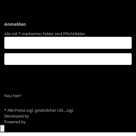
Gesetzliche Informationen
Anmelden
Alle mit
*
markierten Felder sind Pflichtfelder.
Anmelden
Passwort vergessen
Neu hier?
Jetzt registrieren!
* Alle Preise zzgl. gesetzlicher USt., zzgl.
Versand
Developed by
Theme.art
Powered by
JTL-Shop