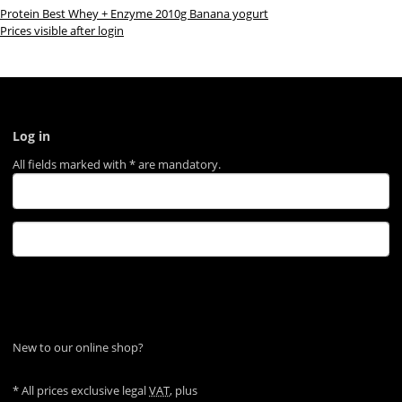
Protein Best Whey + Enzyme 2010g Banana yogurt
Prices visible after login
Log in
All fields marked with
*
are mandatory.
Log in
Forgot password
New to our online shop?
Register now!
* All prices exclusive legal
VAT
, plus
shipping fees