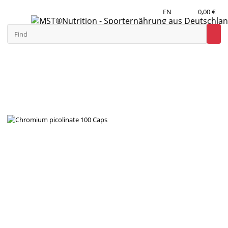
EN
0,00 €